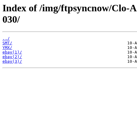
Index of /img/ftpsyncnow/Clo-
030/
../
SMT/
YMX/
ebay(1)/
ebay(2)/
ebay(3)/