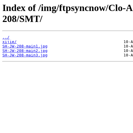
Index of /img/ftpsyncnow/Clo-
208/SMT/
../
xijie/
SH-JW-208-main1.jpg
SH-JW-208-main2.jpg
SH-JW-208-main3.jpg